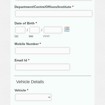
Department/Centre/Offices/Institute
*
Date of Birth
*
/
/
DD
MM
YYYY
Mobile Number
*
Email Id
*
Vehicle Details
Vehicle
*